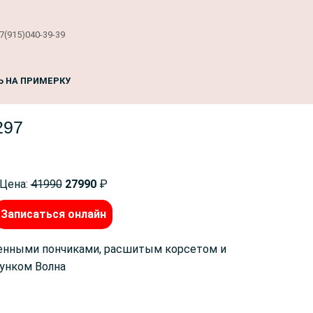
7(915)040-39-39
Ь НА ПРИМЕРКУ
297
Цена:
41990
27990
₽
Записаться онлайн
щенными пончиками, расшитым корсетом и
унком Волна